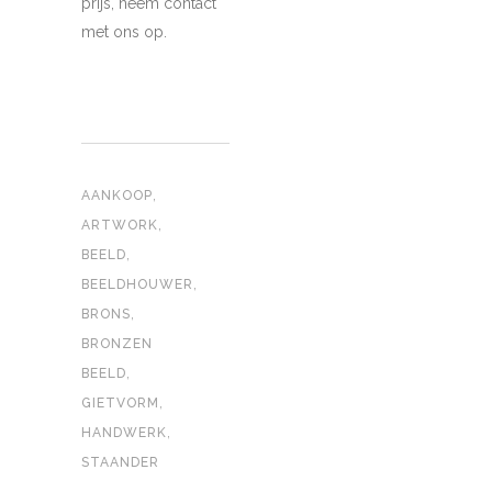
prijs, neem contact
met ons op.
MATERIALEN
Brons
Hout
CONTACT
,
AANKOOP
Email:
eeckmanbruno@gmail.com
,
ARTWORK
Telefoon: +32 473 27 78 58
,
BEELD
OOK HIER ACTIEF
,
BEELDHOUWER
Volg ons op Pinterest
,
BRONS
triempont-fotografie.be
BRONZEN
Facebook
,
BEELD
,
GIETVORM
,
HANDWERK
STAANDER
Webdesign Frederick Alonso