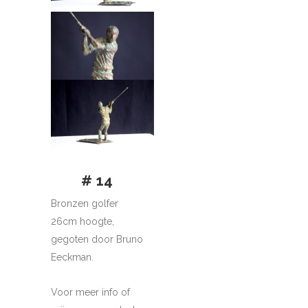
# 14
Bronzen golfer
26cm hoogte,
gegoten door Bruno
Eeckman.
Voor meer info of