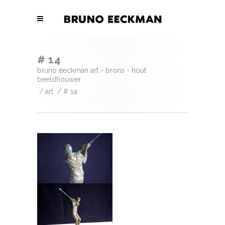
# 14
bruno eeckman art - brons - hout
beeldhouwer
/
art
/
# 14